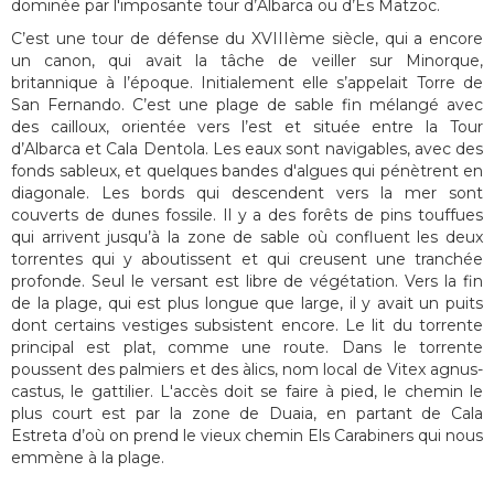
dominée par l'imposante tour d’Albarca ou d’Es Matzoc.
C’est une tour de défense du XVIIIème siècle, qui a encore
un canon, qui avait la tâche de veiller sur Minorque,
britannique à l’époque. Initialement elle s’appelait Torre de
San Fernando. C’est une plage de sable fin mélangé avec
des cailloux, orientée vers l’est et située entre la Tour
d’Albarca et Cala Dentola. Les eaux sont navigables, avec des
fonds sableux, et quelques bandes d'algues qui pénètrent en
diagonale. Les bords qui descendent vers la mer sont
couverts de dunes fossile. Il y a des forêts de pins touffues
qui arrivent jusqu’à la zone de sable où confluent les deux
torrentes qui y aboutissent et qui creusent une tranchée
profonde. Seul le versant est libre de végétation. Vers la fin
de la plage, qui est plus longue que large, il y avait un puits
dont certains vestiges subsistent encore. Le lit du torrente
principal est plat, comme une route. Dans le torrente
poussent des palmiers et des àlics, nom local de Vitex agnus-
castus, le gattilier. L'accès doit se faire à pied, le chemin le
plus court est par la zone de Duaia, en partant de Cala
Estreta d’où on prend le vieux chemin Els Carabiners qui nous
emmène à la plage.