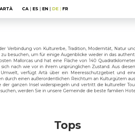
ARTÀ
CA
|
ES
|
EN
|
DE
|
FR
r Verbindung von Kulturerbe, Tradition, Modernität, Natur un
l zu besuchen, um für einige Augenblicke wieder in das authent
sten Mallorcas und hat eine Fläche von 140 Quadratkilometern
 sich nach wie vor in ihrem ursprünglichen Zustand. Aus die
 Umwelt, verfügt Artà über ein Meeresschutzgebiet und eine
n durch einen außerordentlichen Reichtum an Kulturgütern aus
e der ganzen Insel widerspiegeln und vertritt die kultureller Tou
 suchen, werden Sie in unsere Gemeinde die beste familien Hotel
Tops