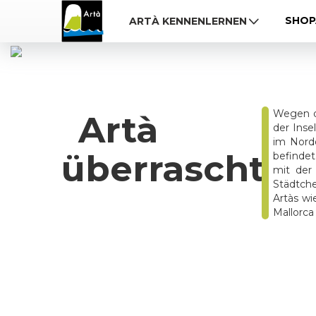
SHOP
ARTÀ KENNENLERNEN
Wegen de
Artà
der Inse
im Nordo
überrascht
befindet
mit der
Städtche
Artàs wi
Mallorca