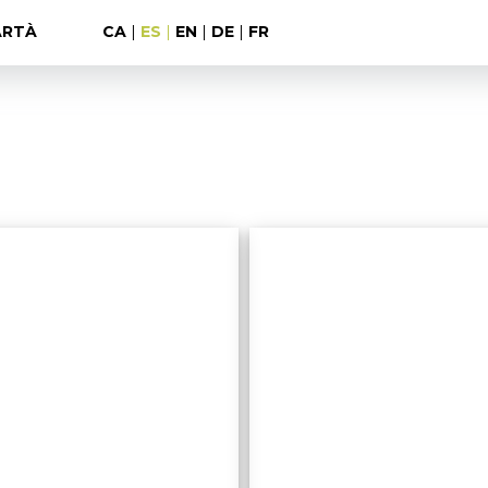
ARTÀ
CA
|
ES
|
EN
|
DE
|
FR
Arenalet
de na
Calosca
Clara