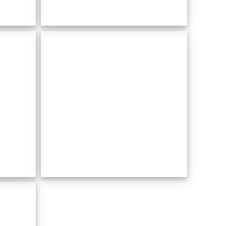
Es
ada
Matzoc