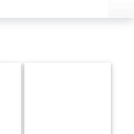
Arenal
mps
de sa
Canova