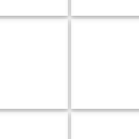
Cala
Fontsal
Tonó